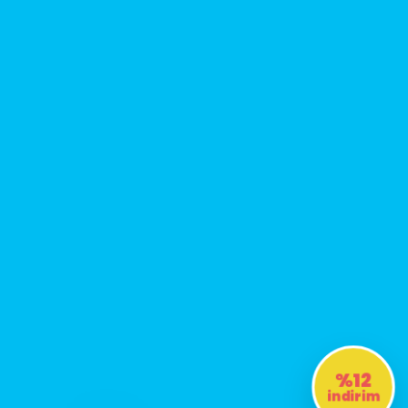
%12
indirim