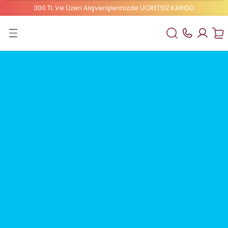
300 TL Ve Üzeri Alışverişlerinizde ÜCRETSİZ KARGO
Geri Dön
ELBEBEK ELİTE
1 Numaralı Bebek Bezi
2 Numaralı Bebek Bezi