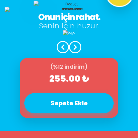
Onun için rahat.
Senin için huzur.
(%12 indirim)
255.00 ₺
Sepete Ekle