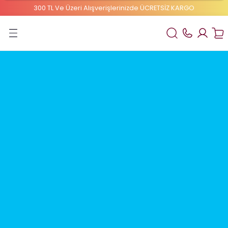
300 TL Ve Üzeri Alışverişlerinizde ÜCRETSİZ KARGO
Geri Dön
ELBEBEK ELİTE
1 Numaralı Bebek Bezi
2 Numaralı Bebek Bezi