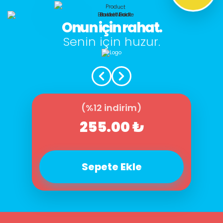
Onun için rahat.
Senin için huzur.
(%12 indirim)
255.00 ₺
Sepete Ekle