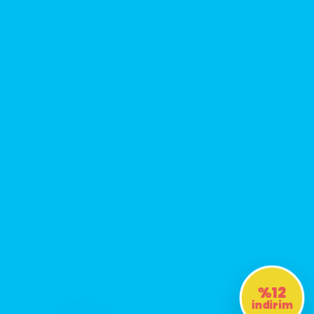
%12
indirim