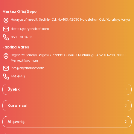
Merkez Ofis/Depo
Hacıyusufmescit, Sedirler Cd. No:403, 42030 Horozluhan Osb/Karatay/Konya
destek@dryandsoft.com
0533 711 34 63
Fabrika Adres
Organize Sanayi Bölgesi 7. cadde, Gümrük Müdürlüğü Arkası No:18, 70000
Merkez/Karaman
İnfo@dryandsoft.com
444 444 9
Üyelik
Kurumsal
Alışveriş