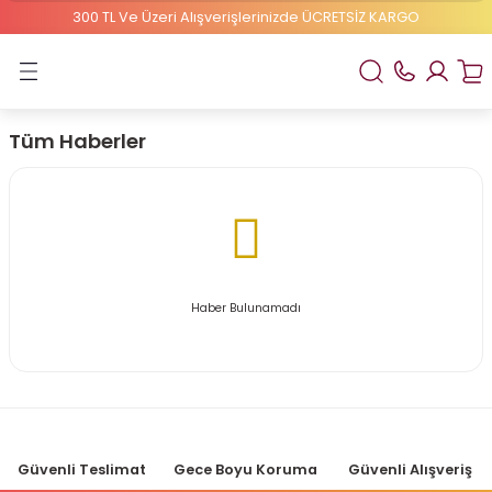
300 TL Ve Üzeri Alışverişlerinizde ÜCRETSİZ KARGO
Geri Dön
ELBEBEK ELİTE
Tüm Haberler
1 Numaralı Bebek Bezi
2 Numaralı Bebek Bezi
Haber Bulunamadı
Güvenli Teslimat
Gece Boyu Koruma
Güvenli Alışveriş