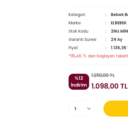
Kategori
Bebek B
Marka
ELBEBEK
Stok Kodu
2NU.MİN
Garanti Süresi
24 Ay
Fiyat
1.136,36
*115,46 TL den başlayan taksitl
1.250,00 TL
%12
1.098,00 TL
İndirim