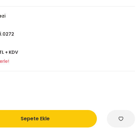
ezi
İ.0272
 TL + KDV
erle!
Sepete Ekle