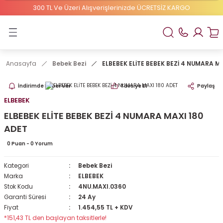
300 TL Ve Üzeri Alışverişlerinizde ÜCRETSİZ KARGO
Geri Dön
ELBEBEK ELİTE
Anasayfa
Bebek Bezi
ELBEBEK ELİTE BEBEK BEZİ 4 NUMARA M
1 Numaralı Bebek Bezi
İndirimde Haber Ver
Tavsiye Et
Paylaş
2 Numaralı Bebek Bezi
ELBEBEK
ELBEBEK ELİTE BEBEK BEZİ 4 NUMARA MAXI 180
ADET
0 Puan - 0 Yorum
Kategori
Bebek Bezi
Marka
ELBEBEK
Stok Kodu
4NU.MAXI.0360
Garanti Süresi
24 Ay
Fiyat
1.454,55 TL + KDV
*151,43 TL den başlayan taksitlerle!