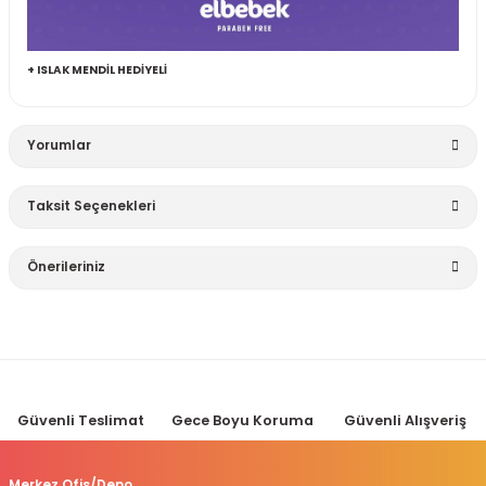
+ ISLAK MENDİL HEDİYELİ
Yorumlar
Taksit Seçenekleri
Bu ürüne ilk yorumu siz yapın!
Önerileriniz
Yorum Yaz
Bu ürünün fiyat bilgisi, resim, ürün açıklamalarında ve diğer
konularda yetersiz gördüğünüz noktaları öneri formunu
kullanarak tarafımıza iletebilirsiniz.
Görüş ve önerileriniz için teşekkür ederiz.
Güvenli Teslimat
Gece Boyu Koruma
Güvenli Alışveriş
Ürün resmi kalitesiz, bozuk veya görüntülenemiyor.
Ürün açıklamasında eksik bilgiler bulunuyor.
Merkez Ofis/Depo