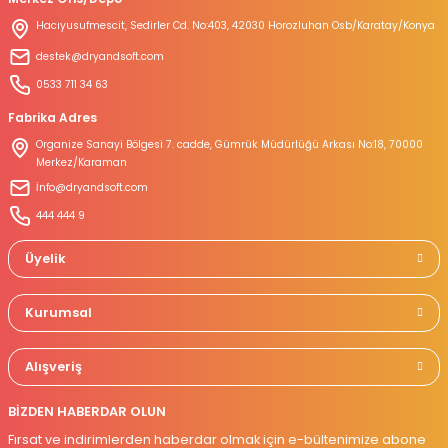
Ürün bilgilerinde hatalar bulunuyor.
Hacıyusufmescit, Sedirler Cd. No:403, 42030 Horozluhan Osb/Karatay/Konya
Ürün fiyatı diğer sitelerden daha pahalı.
destek@dryandsoft.com
Bu ürüne benzer farklı alternatifler olmalı.
0533 711 34 63
Fabrika Adres
Organize Sanayi Bölgesi 7. cadde, Gümrük Müdürlüğü Arkası No:18, 70000
Merkez/Karaman
İnfo@dryandsoft.com
Gönder
444 444 9
Üyelik
Kurumsal
Alışveriş
BİZDEN HABERDAR OLUN
Fırsat ve indirimlerden haberdar olmak için e-bültenimize abone