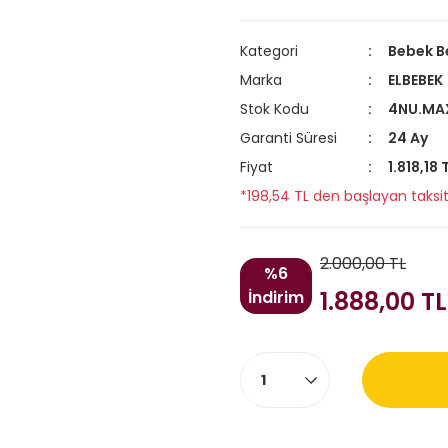
Kategori
Bebek B
Marka
ELBEBEK
Stok Kodu
4NU.MA
Garanti Süresi
24 Ay
Fiyat
1.818,18
*198,54 TL den başlayan taksit
2.000,00 TL
%6
1.888,00 TL
İndirim