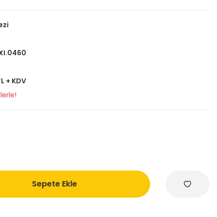
ezi
XI.0460
 TL + KDV
lerle!
Sepete Ekle