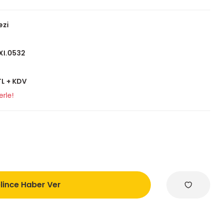
ezi
XI.0532
TL + KDV
erle!
lince Haber Ver