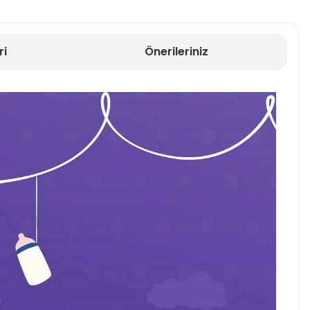
ri
Önerileriniz