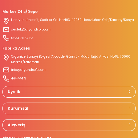
Ürün açıklamasında eksik bilgiler bulunuyor.
Merkez Ofis/Depo
Ürün bilgilerinde hatalar bulunuyor.
Hacıyusufmescit, Sedirler Cd. No:403, 42030 Horozluhan Osb/Karatay/Konya
Ürün fiyatı diğer sitelerden daha pahalı.
destek@dryandsoft.com
Bu ürüne benzer farklı alternatifler olmalı.
0533 711 34 63
Fabrika Adres
Organize Sanayi Bölgesi 7. cadde, Gümrük Müdürlüğü Arkası No:18, 70000
Merkez/Karaman
İnfo@dryandsoft.com
Gönder
444 444 9
Üyelik
Kurumsal
Alışveriş