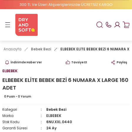
300 TL Ve Üzeri Alışverişlerinizde ÜCRETSİZ KARGO
Geri Dön
ELBEBEK ELİTE
1 Numaralı Bebek Bezi
Anasayfa
Bebek Bezi
ELBEBEK ELİTE BEBEK BEZİ 6 NUMARA X
2 Numaralı Bebek Bezi
İndirimde Haber Ver
Tavsiye Et
Paylaş
ELBEBEK
ELBEBEK ELİTE BEBEK BEZİ 6 NUMARA X LARGE 160
ADET
0 Puan - 0 Yorum
Kategori
Bebek Bezi
Marka
ELBEBEK
Stok Kodu
6NU.XXL.0440
Garanti Süresi
24 Ay