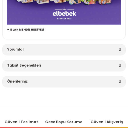
+ ISLAK MENDİL HEDİYELİ
Yorumlar
Taksit Seçenekleri
Bu ürüne ilk yorumu siz yapın!
Önerileriniz
Yorum Yaz
Bu ürünün fiyat bilgisi, resim, ürün açıklamalarında ve diğer
konularda yetersiz gördüğünüz noktaları öneri formunu
kullanarak tarafımıza iletebilirsiniz.
Görüş ve önerileriniz için teşekkür ederiz.
Güvenli Teslimat
Gece Boyu Koruma
Güvenli Alışveriş
Ürün resmi kalitesiz, bozuk veya görüntülenemiyor.