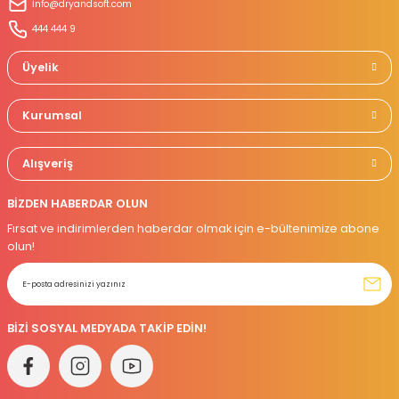
İnfo@dryandsoft.com
Gönder
444 444 9
Üyelik
Kurumsal
Alışveriş
BİZDEN HABERDAR OLUN
Fırsat ve indirimlerden haberdar olmak için e-bültenimize abone
olun!
BİZİ SOSYAL MEDYADA TAKİP EDİN!