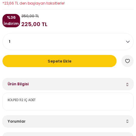
*23,66 TL den başlayan taksitlerle!
350,00 TL
%36
225,00 TL
İndirim
Sepete Ekle
Ürün Bilgisi
KOLPED 112 İÇ ADET
Yorumlar