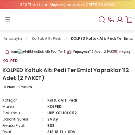
300 TL Ve Üzeri Alışverişlerinizde ÜCRETSİZ KARGO
Geri Dön
ELBEBEK ELİTE
Anasayfa
Koltuk Altı Pedi
KOLPED Koltuk Altı Pedi Ter Emici
1 Numaralı Bebek Bezi
İndirimde Haber Ver
Tavsiye Et
Paylaş
2 Numaralı Bebek Bezi
KOLPED
KOLPED Koltuk Altı Pedi Ter Emici Yapraklar 112
Adet (2 PAKET)
0 Puan - 0 Yorum
Kategori
Koltuk Altı Pedi
Marka
KOLPED
Stok Kodu
U05.X01.101.0112
Garanti Süresi
24 Ay
Piyasa Fiyatı
308
Fiyat
318,18 TL + KDV