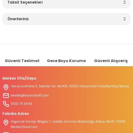
Taksit Seçenekleri
Bu ürüne ilk yorumu siz yapın!
Önerileriniz
Yorum Yaz
Bu ürünün fiyat bilgisi, resim, ürün açıklamalarında ve diğer
konularda yetersiz gördüğünüz noktaları öneri formunu
kullanarak tarafımıza iletebilirsiniz.
Görüş ve önerileriniz için teşekkür ederiz.
Güvenli Teslimat
Gece Boyu Koruma
Güvenli Alışveriş
Ürün resmi kalitesiz, bozuk veya görüntülenemiyor.
Ürün açıklamasında eksik bilgiler bulunuyor.
Merkez Ofis/Depo
Ürün bilgilerinde hatalar bulunuyor.
Hacıyusufmescit, Sedirler Cd. No:403, 42030 Horozluhan Osb/Karatay/Konya
Ürün fiyatı diğer sitelerden daha pahalı.
destek@dryandsoft.com
Bu ürüne benzer farklı alternatifler olmalı.
0533 711 34 63
Fabrika Adres
Organize Sanayi Bölgesi 7. cadde, Gümrük Müdürlüğü Arkası No:18, 70000
Merkez/Karaman