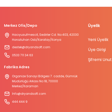
Ürün fiyatı diğer sitelerden daha pahalı.
Bu ürüne benzer farklı alternatifler olmalı.
Üyelik
Merkez Ofis/Depo
Hacıyusufmescit, Sedirler Cd. No:403, 42030
Yeni Üyelik
Horozluhan Osb/Karatay/Konya
destek@dryandsoft.com
Üye Girişi
0533 711 34 63
Şifremi Unu
Fabrika Adres
Organize Sanayi Bölgesi 7. cadde, Gümrük
Müdürlüğü Arkası No:18, 70000
Merkez/Karaman
İnfo@dryandsoft.com
444 444 9