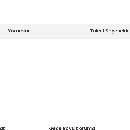
Yorumlar
Taksit Seçenekle
onularda yetersiz gördüğünüz noktaları öneri formunu kullanarak tarafımı
Bu ürüne ilk yorumu siz yapın!
Yorum Yaz
mat
Gece Boyu Koruma