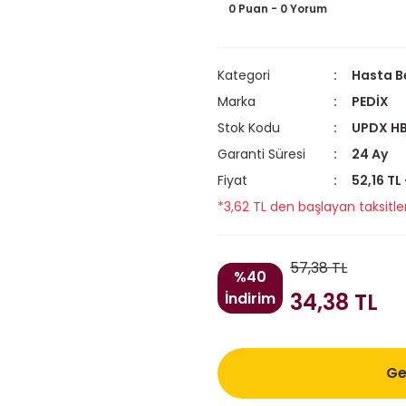
0 Puan - 0 Yorum
Kategori
Hasta B
Marka
PEDİX
Stok Kodu
UPDX HB
Garanti Süresi
24 Ay
Fiyat
52,16 TL
*3,62 TL den başlayan taksitler
57,38 TL
%40
34,38 TL
İndirim
Ge