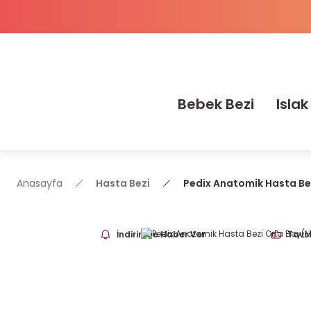
Bebek Bezi
Islak
Anasayfa
Hasta Bezi
Pedix Anatomik Hasta Be
İndirimde Haber Ver
Tavsi