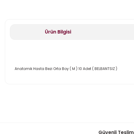
Ürün Bilgisi
Anatomik Hasta Bezi Orta Boy ( M ) 10 Adet ( BELBANTSIZ )
Bu ürünün fiyat bilgisi, resim, ürün açıklamalarında ve diğer k
Görüş ve önerileriniz için teşekkür ederiz.
Ürün resmi kalitesiz, bozuk veya görüntülenemiyor.
Ürün açıklamasında eksik bilgiler bulunuyor.
Ürün bilgilerinde hatalar bulunuyor.
Güvenli Tesli