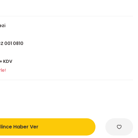
ezi
Z 001 0810
 + KDV
le!
lince Haber Ver