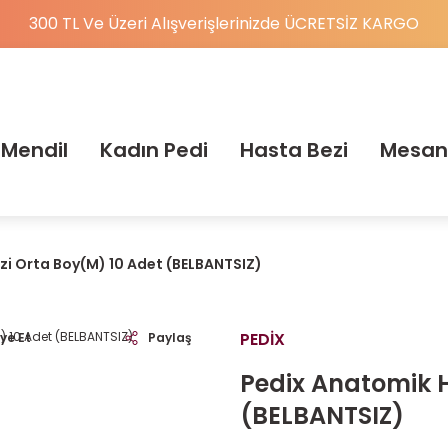
300 TL Ve Üzeri Alışverişlerinizde ÜCRETSİZ KARGO
 Mendil
Kadın Pedi
Hasta Bezi
Mesan
zi Orta Boy(M) 10 Adet (BELBANTSIZ)
PEDİX
ye Et
Paylaş
Pedix Anatomik H
(BELBANTSIZ)