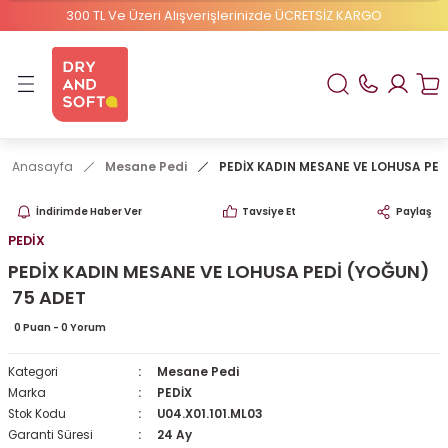
300 TL Ve Üzeri Alışverişlerinizde ÜCRETSİZ KARGO
Geri Dön
ELBEBEK ELİTE
1 Numaralı Bebek Bezi
Anasayfa
Mesane Pedi
PEDİX KADIN MESANE VE LOHUSA PED
2 Numaralı Bebek Bezi
İndirimde Haber Ver
Tavsiye Et
Paylaş
PEDİX
PEDİX KADIN MESANE VE LOHUSA PEDİ (YOĞUN)
75 ADET
0 Puan - 0 Yorum
Kategori
Mesane Pedi
Marka
PEDİX
Stok Kodu
U04.X01.101.ML03
Garanti Süresi
24 Ay