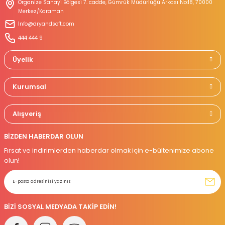
Organize Sanayi Bölgesi 7. cadde, Gümrük Müdürlüğü Arkası No:18, 70000
Merkez/Karaman
İnfo@dryandsoft.com
Gönder
444 444 9
Üyelik
Kurumsal
Alışveriş
BİZDEN HABERDAR OLUN
Fırsat ve indirimlerden haberdar olmak için e-bültenimize abone
olun!
BİZİ SOSYAL MEDYADA TAKİP EDİN!