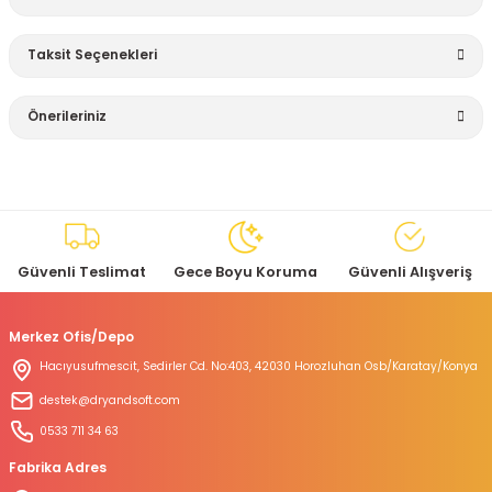
Taksit Seçenekleri
Bu ürüne ilk yorumu siz yapın!
Önerileriniz
Yorum Yaz
Bu ürünün fiyat bilgisi, resim, ürün açıklamalarında ve diğer
konularda yetersiz gördüğünüz noktaları öneri formunu
kullanarak tarafımıza iletebilirsiniz.
Görüş ve önerileriniz için teşekkür ederiz.
Güvenli Teslimat
Gece Boyu Koruma
Güvenli Alışveriş
Ürün resmi kalitesiz, bozuk veya görüntülenemiyor.
Ürün açıklamasında eksik bilgiler bulunuyor.
Merkez Ofis/Depo
Ürün bilgilerinde hatalar bulunuyor.
Hacıyusufmescit, Sedirler Cd. No:403, 42030 Horozluhan Osb/Karatay/Konya
Ürün fiyatı diğer sitelerden daha pahalı.
destek@dryandsoft.com
Bu ürüne benzer farklı alternatifler olmalı.
0533 711 34 63
Fabrika Adres