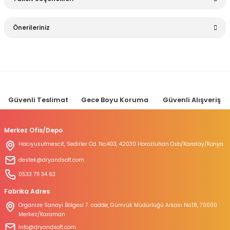
Bu ürüne ilk yorumu siz yapın!
Önerileriniz
Yorum Yaz
Bu ürünün fiyat bilgisi, resim, ürün açıklamalarında ve diğer
konularda yetersiz gördüğünüz noktaları öneri formunu
kullanarak tarafımıza iletebilirsiniz.
Görüş ve önerileriniz için teşekkür ederiz.
Güvenli Teslimat
Gece Boyu Koruma
Güvenli Alışveriş
Ürün resmi kalitesiz, bozuk veya görüntülenemiyor.
Ürün açıklamasında eksik bilgiler bulunuyor.
Merkez Ofis/Depo
Ürün bilgilerinde hatalar bulunuyor.
Hacıyusufmescit, Sedirler Cd. No:403, 42030 Horozluhan Osb/Karatay/Konya
Ürün fiyatı diğer sitelerden daha pahalı.
destek@dryandsoft.com
Bu ürüne benzer farklı alternatifler olmalı.
0533 711 34 63
Fabrika Adres
Organize Sanayi Bölgesi 7. cadde, Gümrük Müdürlüğü Arkası No:18, 70000
Merkez/Karaman
İnfo@dryandsoft.com