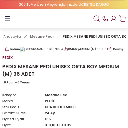
300 TL Ve Üzeri Alışverişlerinizde ÜCRETSİZ KARGO
Geri Dön
ELBEBEK ELİTE
Anasayfa
Mesane Pedi
PEDİX MESANE PEDİ UNISEX ORTA BO
1 Numaralı Bebek Bezi
İndirimde Haber Ver
Tavsiye Et
Paylaş
2 Numaralı Bebek Bezi
PEDİX
PEDİX MESANE PEDİ UNISEX ORTA BOY MEDIUM
(M) 36 ADET
0 Puan - 0 Yorum
Kategori
Mesane Pedi
Marka
PEDİX
Stok Kodu
U04.X01.101.M003
Garanti Süresi
24 Ay
Piyasa Fiyatı
165
Fiyat
318,18 TL + KDV