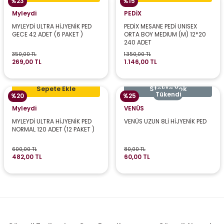
%23
%15
Myleydi
PEDİX
MYLEYDİ ULTRA HİJYENİK PED
PEDİX MESANE PEDİ UNISEX
GECE 42 ADET (6 PAKET )
ORTA BOY MEDIUM (M) 12*20
240 ADET
350,00 TL
1.350,00 TL
269,00 TL
1.146,00 TL
Sepete Ekle
Stokta Yok
Tükendi
%20
%25
Myleydi
VENÜS
MYLEYDİ ULTRA HİJYENİK PED
VENÜS UZUN 8Lİ HİJYENİK PED
NORMAL 120 ADET (12 PAKET )
600,00 TL
80,00 TL
482,00 TL
60,00 TL