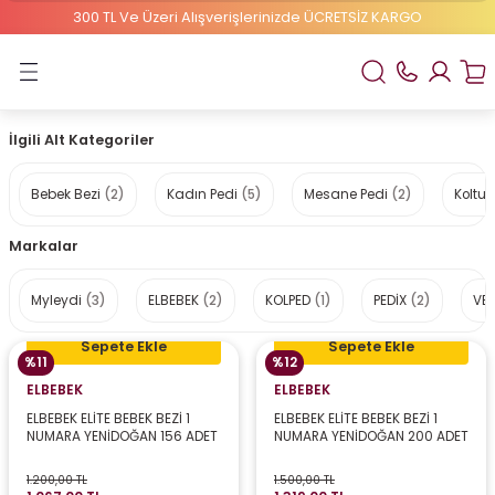
300 TL Ve Üzeri Alışverişlerinizde ÜCRETSİZ KARGO
Geri Dön
ELBEBEK ELİTE
İlgili Alt Kategoriler
1 Numaralı Bebek Bezi
Bebek Bezi
(2)
Kadın Pedi
(5)
Mesane Pedi
(2)
Koltuk
2 Numaralı Bebek Bezi
Markalar
Myleydi
(3)
ELBEBEK
(2)
KOLPED
(1)
PEDİX
(2)
VE
Sepete Ekle
Sepete Ekle
%11
%12
ELBEBEK
ELBEBEK
ELBEBEK ELİTE BEBEK BEZİ 1
ELBEBEK ELİTE BEBEK BEZİ 1
NUMARA YENİDOĞAN 156 ADET
NUMARA YENİDOĞAN 200 ADET
1.200,00 TL
1.500,00 TL