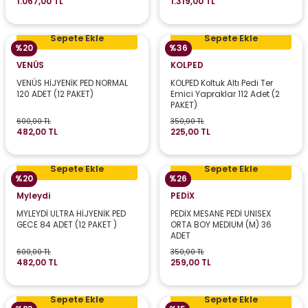
1.067,00 TL
1.319,00 TL
Sepete Ekle
Sepete Ekle
%20
%36
VENÜS
KOLPED
VENÜS HİJYENİK PED NORMAL
KOLPED Koltuk Altı Pedi Ter
120 ADET (12 PAKET)
Emici Yapraklar 112 Adet (2
PAKET)
600,00 TL
350,00 TL
482,00 TL
225,00 TL
Sepete Ekle
Sepete Ekle
%20
%26
Myleydi
PEDİX
MYLEYDİ ULTRA HİJYENİK PED
PEDİX MESANE PEDİ UNISEX
GECE 84 ADET (12 PAKET )
ORTA BOY MEDIUM (M) 36
ADET
600,00 TL
350,00 TL
482,00 TL
259,00 TL
Sepete Ekle
Sepete Ekle