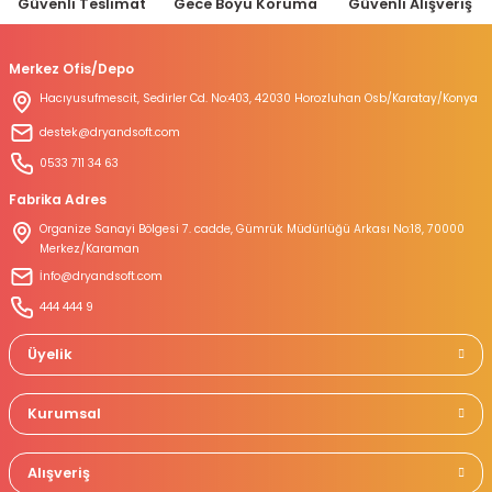
Güvenli Teslimat
Gece Boyu Koruma
Güvenli Alışveriş
Merkez Ofis/Depo
Hacıyusufmescit, Sedirler Cd. No:403, 42030 Horozluhan Osb/Karatay/Konya
destek@dryandsoft.com
0533 711 34 63
Fabrika Adres
Organize Sanayi Bölgesi 7. cadde, Gümrük Müdürlüğü Arkası No:18, 70000
Merkez/Karaman
İnfo@dryandsoft.com
444 444 9
Üyelik
Kurumsal
Alışveriş