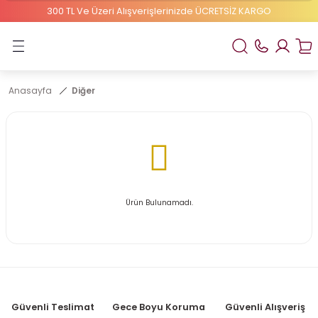
300 TL Ve Üzeri Alışverişlerinizde ÜCRETSİZ KARGO
Geri Dön
ELBEBEK ELİTE
Anasayfa
Diğer
1 Numaralı Bebek Bezi
2 Numaralı Bebek Bezi
Ürün Bulunamadı.
Güvenli Teslimat
Gece Boyu Koruma
Güvenli Alışveriş