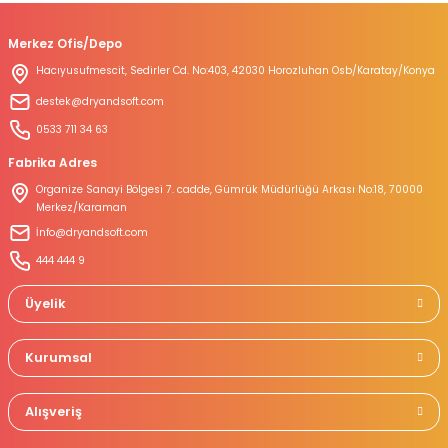
Merkez Ofis/Depo
Hacıyusufmescit, Sedirler Cd. No:403, 42030 Horozluhan Osb/Karatay/Konya
destek@dryandsoft.com
0533 711 34 63
Fabrika Adres
Organize Sanayi Bölgesi 7. cadde, Gümrük Müdürlüğü Arkası No:18, 70000
Merkez/Karaman
İnfo@dryandsoft.com
444 444 9
Üyelik
Kurumsal
Alışveriş