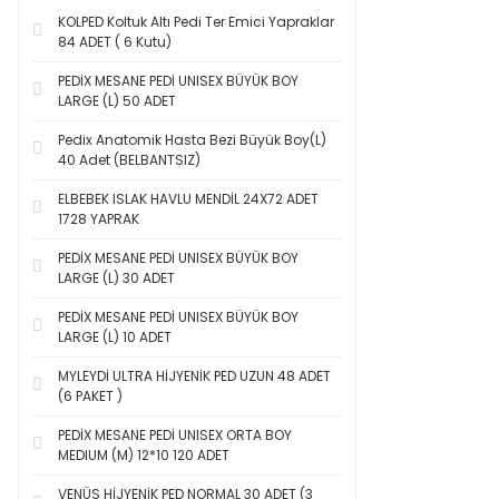
KOLPED Koltuk Altı Pedi Ter Emici Yapraklar
84 ADET ( 6 Kutu)
PEDİX MESANE PEDİ UNISEX BÜYÜK BOY
LARGE (L) 50 ADET
Pedix Anatomik Hasta Bezi Büyük Boy(L)
40 Adet (BELBANTSIZ)
ELBEBEK ISLAK HAVLU MENDİL 24X72 ADET
1728 YAPRAK
PEDİX MESANE PEDİ UNISEX BÜYÜK BOY
LARGE (L) 30 ADET
PEDİX MESANE PEDİ UNISEX BÜYÜK BOY
LARGE (L) 10 ADET
MYLEYDİ ULTRA HİJYENİK PED UZUN 48 ADET
(6 PAKET )
PEDİX MESANE PEDİ UNISEX ORTA BOY
MEDIUM (M) 12*10 120 ADET
VENÜS HİJYENİK PED NORMAL 30 ADET (3